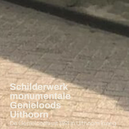
Schilderwerk
monumentale
Genieloods
Uithoorn
De Genieloods uit 1891 in Uithoorn kreeg